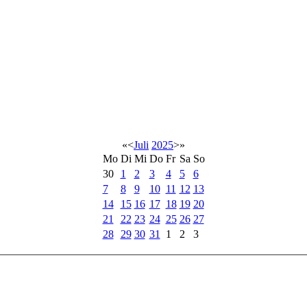
«
<
Juli
2025
>
»
Mo
Di
Mi
Do
Fr
Sa
So
30
1
2
3
4
5
6
7
8
9
10
11
12
13
14
15
16
17
18
19
20
21
22
23
24
25
26
27
28
29
30
31
1
2
3