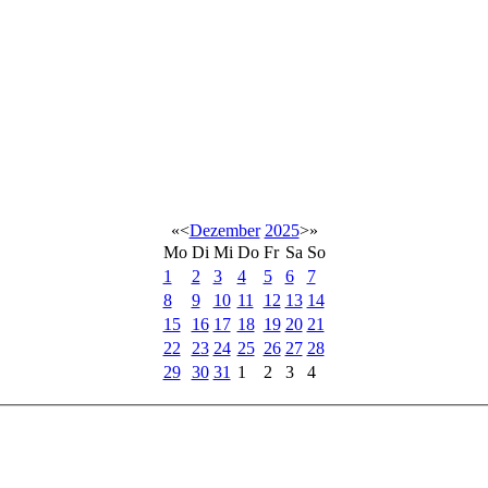
«
<
Dezember
2025
>
»
Mo
Di
Mi
Do
Fr
Sa
So
1
2
3
4
5
6
7
8
9
10
11
12
13
14
15
16
17
18
19
20
21
22
23
24
25
26
27
28
29
30
31
1
2
3
4